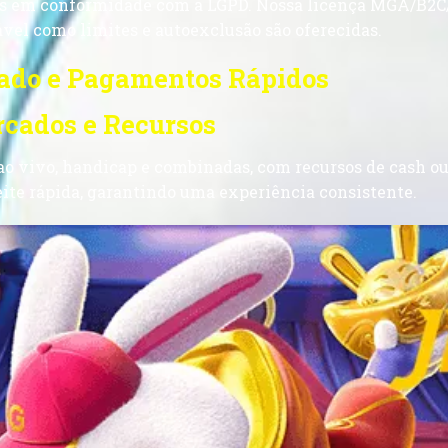
mos em conformidade com a LGPD. Nossa licença MGA/B2C
vel como limites e autoexclusão são oferecidas.
iado e Pagamentos Rápidos
rcados e Recursos
o vivo, handicap e combinadas, com recursos de cash out
eite rápida, garantindo uma experiência consistente.