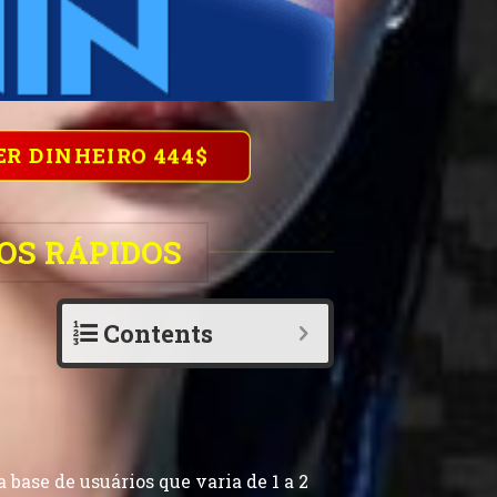
BER DINHEIRO 444$
OS RÁPIDOS
Contents
base de usuários que varia de 1 a 2