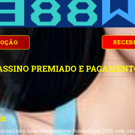
RECE
OÇÃO
CASSINO PREMIADO E PAGAMENT
in
o online e apostas esportivas fundada em 2015, com uma 