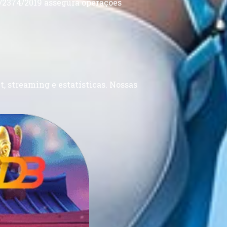
/2374/2019 assegura operações
, streaming e estatísticas. Nossas