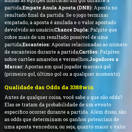
ambas as equipes marcarão um gol durante a
partida;
Empate Anula Aposta (DNB):
Aposta no
resultado final da partida. Se o jogo terminar
empatado, a aposta é anulada e o valor apostado
devolvido ao usuário;
Chance Dupla:
Palpite que
cobre mais de um resultado possível de uma
partida;
Escanteios:
Apostas relacionadas ao número
de escanteios durante a partida;
Cartões:
Palpites
sobre cartões amarelos e vermelhos;
Jogadores a
Marcar:
Apostas em qual jogador marcará gol
(primeiro gol, último gol ou a qualquer momento).
Qualidade das Odds da 3388win
Antes de qualquer coisa, você sabe o que são odds?
Elas se tratam da probabilidade de um evento
específico ocorrer durante a partida. Além disso, são
as odds que determinam os ganhos potenciais de
uma aposta vencedora; ou seja, quanto maior o valor