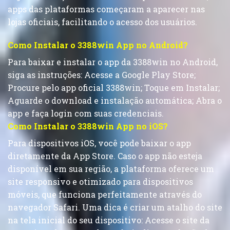
apps das plataformas começaram a aparecer nas
lojas oficiais, facilitando o acesso dos usuários.
Como Instalar o 3388win App no Android?
Para baixar e instalar o app da 3388win no Android,
siga as instruções: Acesse a Google Play Store;
Procure pelo app oficial 3388win; Toque em Instalar;
Aguarde o download e instalação automática; Abra o
app e faça login com suas credenciais.
Como Instalar o 3388win App no iOS?
Para dispositivos iOS, você pode baixar o app
diretamente da App Store. Caso o app não esteja
disponível em sua região, a plataforma oferece um
site responsivo e otimizado para dispositivos
móveis, que funciona perfeitamente através do
navegador Safari. Uma dica é criar um atalho do site
na tela inicial do seu dispositivo: Acesse o site da