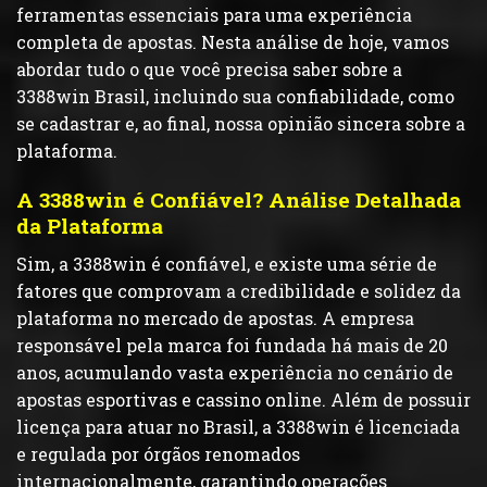
ferramentas essenciais para uma experiência
completa de apostas. Nesta análise de hoje, vamos
abordar tudo o que você precisa saber sobre a
3388win Brasil, incluindo sua confiabilidade, como
se cadastrar e, ao final, nossa opinião sincera sobre a
plataforma.
A 3388win é Confiável? Análise Detalhada
da Plataforma
Sim, a 3388win é confiável, e existe uma série de
fatores que comprovam a credibilidade e solidez da
plataforma no mercado de apostas. A empresa
responsável pela marca foi fundada há mais de 20
anos, acumulando vasta experiência no cenário de
apostas esportivas e cassino online. Além de possuir
licença para atuar no Brasil, a 3388win é licenciada
e regulada por órgãos renomados
internacionalmente, garantindo operações