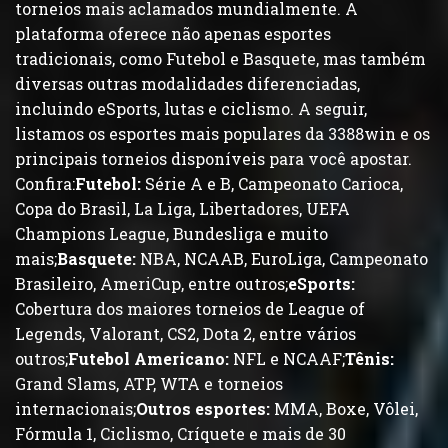
torneios mais aclamados mundialmente. A
plataforma oferece não apenas esportes
tradicionais, como Futebol e Basquete, mas também
diversas outras modalidades diferenciadas,
incluindo eSports, lutas e ciclismo. A seguir,
listamos os esportes mais populares da 3388win e os
principais torneios disponíveis para você apostar.
Confira:
Futebol:
Série A e B, Campeonato Carioca,
Copa do Brasil, La Liga, Libertadores, UEFA
Champions League, Bundesliga e muito
mais;
Basquete:
NBA, NCAAB, EuroLiga, Campeonato
Brasileiro, AmeriCup, entre outros;
eSports:
Cobertura dos maiores torneios de League of
Legends, Valorant, CS2, Dota 2, entre vários
outros;
Futebol Americano:
NFL e NCAAF;
Tênis:
Grand Slams, ATP, WTA e torneios
internacionais;
Outros esportes:
MMA, Boxe, Vôlei,
Fórmula 1, Ciclismo, Críquete e mais de 30