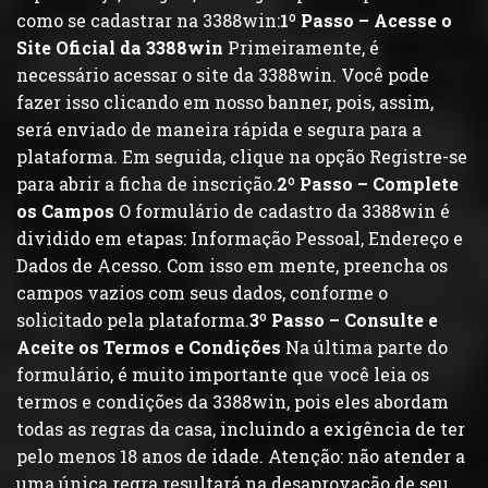
como se cadastrar na 3388win:
1º Passo – Acesse o
Site Oficial da 3388win
Primeiramente, é
necessário acessar o site da 3388win. Você pode
fazer isso clicando em nosso banner, pois, assim,
será enviado de maneira rápida e segura para a
plataforma. Em seguida, clique na opção Registre-se
para abrir a ficha de inscrição.
2º Passo – Complete
os Campos
O formulário de cadastro da 3388win é
dividido em etapas: Informação Pessoal, Endereço e
Dados de Acesso. Com isso em mente, preencha os
campos vazios com seus dados, conforme o
solicitado pela plataforma.
3º Passo – Consulte e
Aceite os Termos e Condições
Na última parte do
formulário, é muito importante que você leia os
termos e condições da 3388win, pois eles abordam
todas as regras da casa, incluindo a exigência de ter
pelo menos 18 anos de idade. Atenção: não atender a
uma única regra resultará na desaprovação de seu