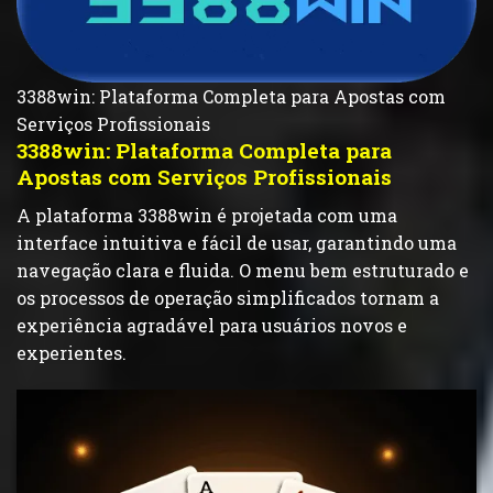
3388win: Plataforma Completa para Apostas com
Serviços Profissionais
3388win: Plataforma Completa para
Apostas com Serviços Profissionais
A plataforma 3388win é projetada com uma
interface intuitiva e fácil de usar, garantindo uma
navegação clara e fluida. O menu bem estruturado e
os processos de operação simplificados tornam a
experiência agradável para usuários novos e
experientes.