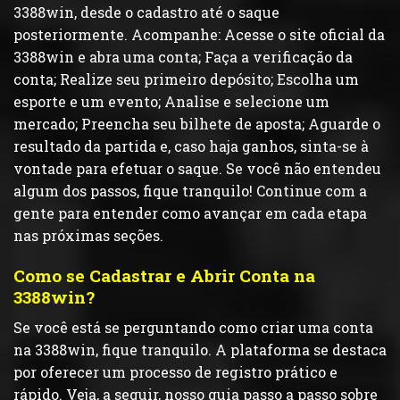
3388win, desde o cadastro até o saque
posteriormente. Acompanhe: Acesse o site oficial da
3388win e abra uma conta; Faça a verificação da
conta; Realize seu primeiro depósito; Escolha um
esporte e um evento; Analise e selecione um
mercado; Preencha seu bilhete de aposta; Aguarde o
resultado da partida e, caso haja ganhos, sinta-se à
vontade para efetuar o saque. Se você não entendeu
algum dos passos, fique tranquilo! Continue com a
gente para entender como avançar em cada etapa
nas próximas seções.
Como se Cadastrar e Abrir Conta na
3388win?
Se você está se perguntando como criar uma conta
na 3388win, fique tranquilo. A plataforma se destaca
por oferecer um processo de registro prático e
rápido. Veja, a seguir, nosso guia passo a passo sobre