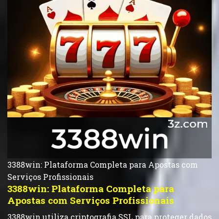
3388win: Plataforma Completa para Apostas com
Serviços Profissionais
3388win: Plataforma Completa para
Apostas com Serviços Profissionais
3388win utiliza criptografia SSL para proteger dados