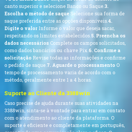
canto superior e selecione Banco ou Saque.
3.
Escolha o método de saque
Selecione sua forma de
saque preferida entre as opções disponíveis.
4.
Digite o valor
Informe o valor que deseja sacar,
respeitando os limites estabelecidos.
5. Preencha os
dados necessários
Complete os campos solicitados,
como dados bancários ou chave Pix.
6. Confirme a
solicitação
Revise todas as informações e confirme
o pedido de saque.
7. Aguarde o processamento
O
tempo de processamento varia de acordo com o
método, geralmente entre 1 a 4 horas.
Suporte ao Cliente da 3388win
Caso precise de ajuda durante suas atividades na
3388win, sinta-se à vontade para entrar em contato
com o atendimento ao cliente da plataforma. O
suporte é eficiente e completamente em português,