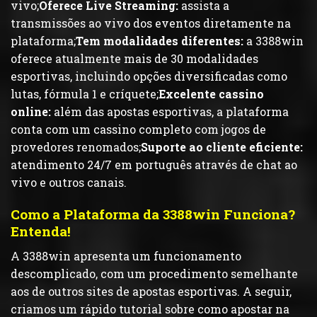
vivo;
Oferece Live Streaming:
assista a
transmissões ao vivo dos eventos diretamente na
plataforma;
Tem modalidades diferentes:
a 3388win
oferece atualmente mais de 30 modalidades
esportivas, incluindo opções diversificadas como
lutas, fórmula 1 e críquete;
Excelente cassino
online:
além das apostas esportivas, a plataforma
conta com um cassino completo com jogos de
provedores renomados;
Suporte ao cliente eficiente:
atendimento 24/7 em português através de chat ao
vivo e outros canais.
Como a Plataforma da 3388win Funciona?
Entenda!
A 3388win apresenta um funcionamento
descomplicado, com um procedimento semelhante
aos de outros sites de apostas esportivas. A seguir,
criamos um rápido tutorial sobre como apostar na