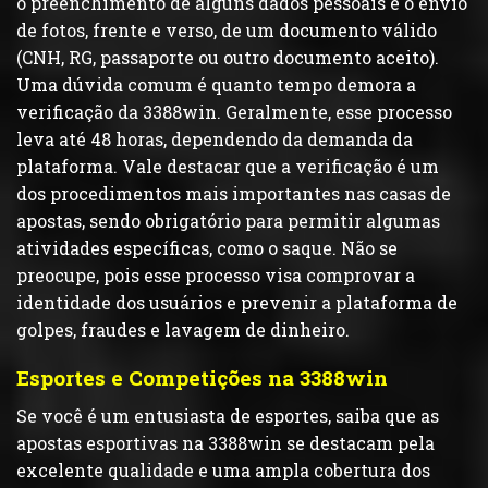
o preenchimento de alguns dados pessoais e o envio
de fotos, frente e verso, de um documento válido
(CNH, RG, passaporte ou outro documento aceito).
Uma dúvida comum é quanto tempo demora a
verificação da 3388win. Geralmente, esse processo
leva até 48 horas, dependendo da demanda da
plataforma. Vale destacar que a verificação é um
dos procedimentos mais importantes nas casas de
apostas, sendo obrigatório para permitir algumas
atividades específicas, como o saque. Não se
preocupe, pois esse processo visa comprovar a
identidade dos usuários e prevenir a plataforma de
golpes, fraudes e lavagem de dinheiro.
Esportes e Competições na 3388win
Se você é um entusiasta de esportes, saiba que as
apostas esportivas na 3388win se destacam pela
excelente qualidade e uma ampla cobertura dos